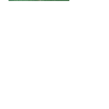
NEWS 2021
NEWS anni precedenti
Risultati Displasia
WIYOT QUANTICO -
BIAGIO
HD: A ED: 0
(VANITZA BE MY LEOHEART X
WIYOT ENJOY
)