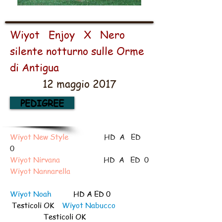
Wiyot Enjoy X Nero
silente notturno sulle Orme
di Antigua
12 maggio 2017
PEDIGREE
Wiyot New Style
HD A ED
0
Wiyot Nirvana
HD A ED 0
Wiyot Nannarella
Wiyot Noah
HD A ED 0
Testicoli OK
Wiyot Nabucco
Testicoli OK